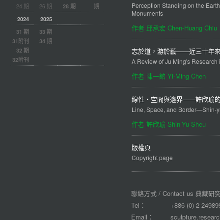
Perception Standing on the Eart
24 期
26 期
28 期
期
Monuments
2024
2025
作者 邱承宏 Chen-Huang Chiu
31 期
33 期
31附刊
34 期
志於道，游於藝——近三十年來之朱
32 期
32附刊
A Review of Ju Ming's Research 
作者 陳一銘 Yi-Ming Chen
線性‧空間與邊界——許欣瑜
Line, Space, and Border—Shin-yu
作者 許欣瑜 Shin-Yu Sheu
版權頁
Copyright page
聯絡方式 / Contact us 典
Tel：
+886-(0) 2-24989
Email：
sculpture.resear