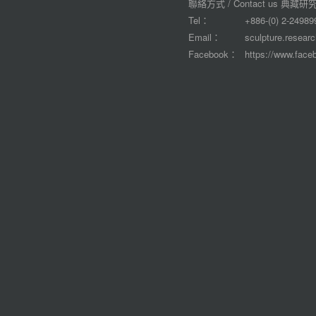
聯絡方式 / Contact us 典
Tel：
+886-(0) 2-24989
Email：
sculpture.resear
Facebook：
https://www.face