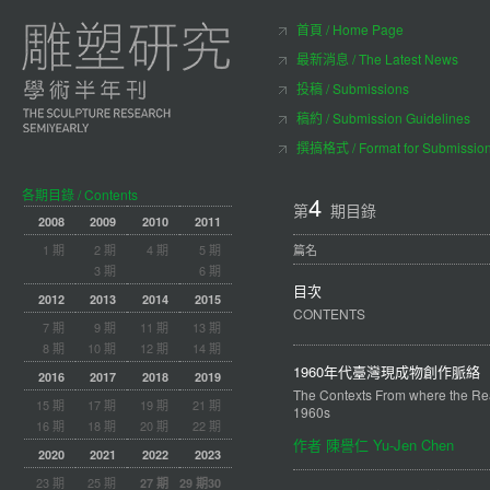
首頁 / Home Page
最新消息 / The Latest News
投稿 / Submissions
稿約 / Submission Guidelines
撰搞格式 / Format for Submissio
各期目錄 / Contents
4
第
期目錄
2008
2009
2010
2011
1 期
2 期
4 期
5 期
篇名
3 期
6 期
目次
2012
2013
2014
2015
CONTENTS
7 期
9 期
11 期
13 期
8 期
10 期
12 期
14 期
1960年代臺灣現成物創作脈絡
2016
2017
2018
2019
The Contexts From where the Re
15 期
17 期
19 期
21 期
1960s
16 期
18 期
20 期
22 期
作者 陳譽仁 Yu-Jen Chen
2020
2021
2022
2023
23 期
25 期
27 期
29 期
30