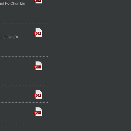
and Po-Chun Liu
eng Liang's