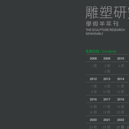
各期目錄 / Contents
2008
2009
2010
1 期
2 期
4 期
3 期
2012
2013
2014
7 期
9 期
11 期
8 期
10 期
12 期
2016
2017
2018
15 期
17 期
19 期
16 期
18 期
20 期
2020
2021
2022
23 期
25 期
27 期
2