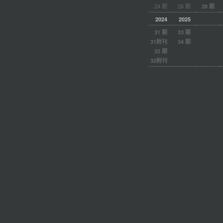
24 期
26 期
28 期
2024
2025
31 期
33 期
31附刊
34 期
32 期
32附刊